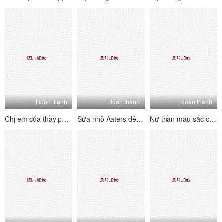
Hoàn thành
Hoàn thành
Hoàn thành
Chị em của thầy phù thủy thể hiện sự say mê của họ, họ thu hút rất nhiều tiếng cười, và tất cả những cơn đau nhói phát nổ, và giọng nói dâm dục luôn không ngừng
Sữa nhỏ Aaters đêm Lulu Crown Phần phúc lợi (4)
Nữ thần màu sắc của ngành một màu trắng Puman xuất hiện mới nhất Wechat Welfare 11 bộ sưu tập (7)