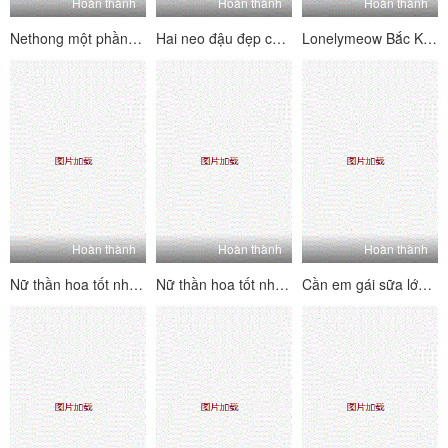
Hoàn thành
Hoàn thành
Hoàn thành
Nethong một phần (7)
Hai neo đậu đẹp chất lượng cao về người hâm mộ Cannon 4P
Lonelymeow Bắc Kinh Yaoyao hiện đang so sánh bộ sưu tập tạp chí tình dục hoàn chỉnh 4K 4K Xem trước 4K Meowmeow Vol.2
Hoàn thành
Hoàn thành
Hoàn thành
Nữ thần hoa tốt nhất mà những kẻ xấu nhỏ bắt đầu đến cuối bộ hoàn chỉnh 3 người xấu nhỏ emm26
Nữ thần hoa tốt nhất mà những kẻ xấu nhỏ bắt đầu đến cuối bộ hoàn chỉnh 3 chàng trai nhỏ và xấu EMM32
Cần em gái sữa lớn, chị em của bạn 20200526 (2)