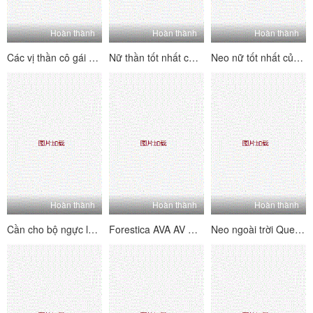
Hoàn thành
Hoàn thành
Hoàn thành
Các vị thần cô gái mới tốt nhất muốn muốn bố giữ mật khẩu mật khẩu phúc lợi trực tiếp quy mô lớn Cắm lỗ hồng DC White Pulp 10 giờ (6)
Nữ thần tốt nhất chất lượng cao neo trắng bắt nạt phát sóng trực tiếp Dew Face Wechat Bộ sưu tập phúc lợi Live (3)
Neo nữ tốt nhất của Kawaii (9)
Hoàn thành
Hoàn thành
Hoàn thành
Cần cho bộ ngực lớn Hông neo Wang Fina (Ni Zhi Lin) Live Big Show Welfare Bộ sưu tập phúc lợi xe thể thao Wang Fina Yi Squad Duxo (1)
Forestica AVA AV MD MD0101 National Wind Cheongsam Cheongsam Cám dỗ LUSTS đan xen hàng ngàn mùa hè
Neo ngoài trời Queen Magnolia, Chị gái Lá Grand Collection Wechat Welfare Live Socket