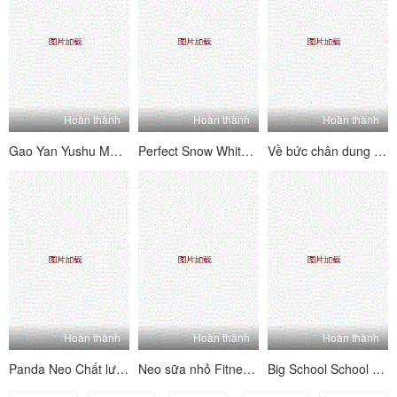
Hoàn thành
Hoàn thành
Hoàn thành
Gao Yan Yushu Mammon Harvetester Sexy Welfare Mnsgj 2021 13 1-6 (5)
Perfect Snow White Soft Softness N-Day Phát sóng trực tiếp Đạo cụ nhiều trò chơi Cầu thủ cao cấp, tắm, Ziwei, Double Nữ Nội suy BB Gun Machine Big Show Welfare Yếu yếu 202025 (1)
Về bức chân dung mới nhất của Ghost D Brother, khách sạn là về súng ren tích cực
Hoàn thành
Hoàn thành
Hoàn thành
Panda Neo Chất lượng Sexy Big Saixian Nono Big Baby Live Electric Hip, Poses Female, Sữa, Ngực, Dance Cám dỗ Big Baby (37)
Neo sữa nhỏ Fitness Hip Cream Wechat Welfare Fitness Hip Cream (23)
Big School School Sister Wu X Pha lê quy mô lớn Phần (1)