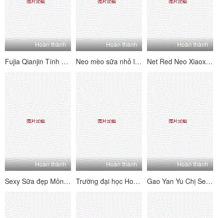
Hoàn thành
Hoàn thành
Hoàn thành
Fujia Qianjin Tính khí nhỏ Em gái Sweety Sữa giá cao Nhà vớ lụa Quần ding nôn mửa máu cám dỗ 202006302 (2)
Neo mèo sữa nhỏ là màn hình phúc lợi vú lớn hoàn hảo 7,8
Net Red Neo Xiaoxi Password House Big Show 7.29
Hoàn thành
Hoàn thành
Hoàn thành
Sexy Sữa đẹp Mông Vẻ đẹp Cái Cai rất Cai (ăn bánh rán) 28 ngày phát sóng trực tiếp Ziwei Flow White Pulp Da Xiu Welfare Cai Cai rất Cai 20210107.0030_ (Mới)
Trường đại học Hoa Tender Girl Long Leg Trường tiểu học (Chiều cao 176 Nữ sinh tiểu học) Lớp học ký túc xá trực tiếp 12 ngày được tiết lộ, tính phí Daxie phúc lợi chân lớn nữ sinh 2020.01.22
Gao Yan Yu Chị Sexy Merry Man Dramester Daxie Welfare Mnsgj 2021 13 1-6 (1)