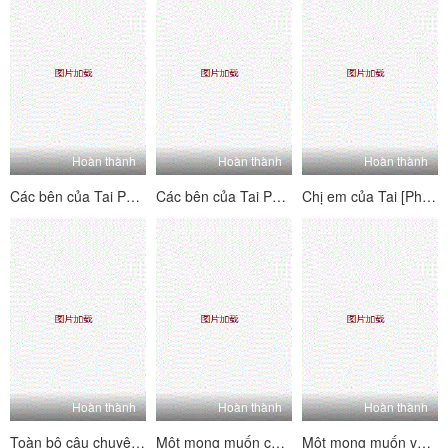
Hoàn thành
Hoàn thành
Hoàn thành
Các bên của Tai PK House's Tai's Sides [2] Vui vẻ và hai mặt ~ Kiểm tra trang web để xem mỗi người chơi B-Showers của B-Players ~ Lolita hét lên, đam mê và hung dữ!
Các bên của Tai PK House's Tai's Sides [1] Vui vẻ và hai mặt ~ Kiểm tra trang nơi bạn có thể thấy từng người chơi chữ B của người chơi la hét, đam mê và hung dữ!
Chị em của Tai [Phiên bản quyến rũ nhảy khỏa thân] Một tình yêu dâm dục siêu nhiều người, một cái nhìn siêu đa dạng với mức độ khó khăn cao
Hoàn thành
Hoàn thành
Hoàn thành
Toàn bộ câu chuyện về sự hồi hộp hài hước của một người bạn 3p [1] ấm lòng, thở dài, đĩ và đĩ
Một mong muốn cho mong muốn [Phần 2] phụ nữ trưởng thành không phải là một con người nói chung, và rất tinh tế và thực hiện các kỹ thuật tình dục.
Một mong muốn về tình dục [Phần 1] Phụ nữ trưởng thành không phải là một con người nói chung, và cực kỳ lành nghề trong việc thực hiện kỹ thuật tình dục